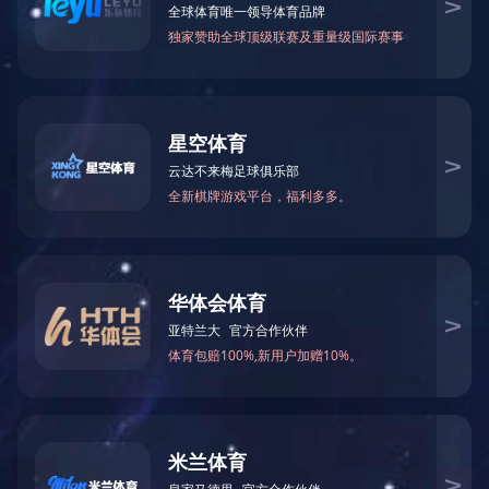
冷库新闻
关于皇冠线上体育官方平台
联系皇冠线上体育官方平台
冷库工程
PRODUCTS
专业建设食品冷库 水果冷库、医用冷库等
您所在的位置：
皇冠线上体育官方平台
>
产品中心
> 冷库工
程
产品导航
Products center
冷库工程
食品冷库
肉类冷库
冷冻冷库
水果冷库