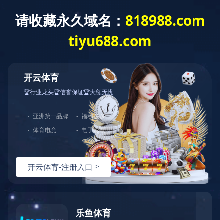
皇冠线上体育官方平台
冷库皇冠线上体育官方平台
冷库工程
食品冷库
肉类冷库
冷冻冷库
水果冷库
农业冷库
医药冷库
酒店冷库
冷藏库
烘干机
冷库设计
冷库安装
冷库维修
冷库案例