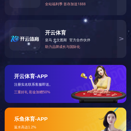
顺利拿到运营许可。我们的
定制化仓储冷库解决方案
，还能根据客户
的货物类型（比如生鲜、冻品）调整温区，确保符合行业标准。
需求匹配：解决实际运营痛点
不同仓储物流场景的需求差异大：有的客户要存生鲜，需要
0-5℃
的保
鲜区，还得保证湿度；有的客户做冻品中转，需要
- 18℃
以下的低温
区，且要方便叉车进出。要是冷库设计不贴合需求，会严重影响运营
效率。
西安皇冠线上体育官方平台会先派工程师上门调研，比如之前帮某社
区团购仓储点设计冷库，客户痛点是
“
货物周转快，装卸时间长容易化
冻
”
。我们就针对性地在冷库门口加了
风幕机
+
缓冲间
，还优化了货架
布局，让叉车进出时间缩短
40%
，货物损耗率从
5%
降到
1%
以下。
另外，针对大批次货物存储，我们的冷库还能搭配智能温控系统，手
机上就能实时查看温区数据，不用人工频繁巡检。
周期规划：确保按时投产不误工
仓储物流冷库建设周期直接影响客户的运营计划，要是工期拖延，错
过旺季，损失会很大。之前有个客户找的团队承诺
2
个月完工，结果
因为材料短缺、工人不足，拖了
4
个月才交付，正好错过生鲜销售旺
季，亏了不少。