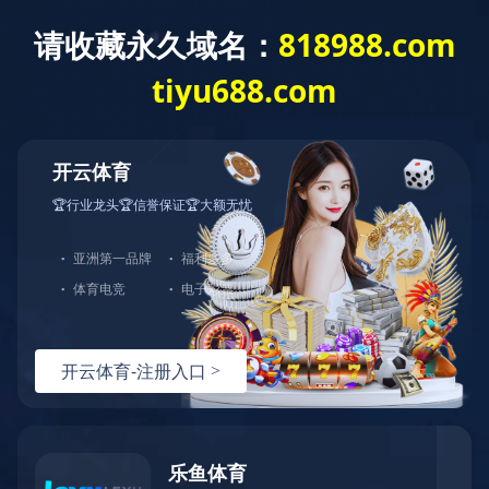
皇冠线上体育官方平台
冷库皇冠线上体育官方平台
冷库工程
食品冷库
肉类冷库
冷冻冷库
水果冷库
农业冷库
医药冷库
酒店冷库
冷藏库
烘干机
冷库设计
冷库安装
冷库维修
冷库案例