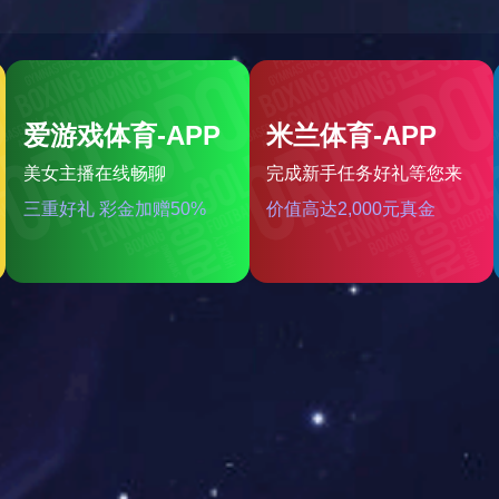
，通常用来放首要用来贮藏果蔬、蛋类、药材、木材保鲜、枯燥
用来贮藏肉类、水商品及适合该温度规模的商品。
30°C左右，通过冷风机或专用冻住设备来完成对食物的冻住。
业实验、医疗等特别用处，市面上的运用相对于上面三种来说略
冷量也必定不一样，一个冷库的全体建立是需要依据客户实际运
固定的长度、宽度和厚度，高、中温冷库通常选用100MM厚的冷
的库板，收购时要注意库板的密度和钢板的厚度，规范厂家钢板厚
数，通常，你称一块库板的分量可以晓得够不行数了。由于他的尺
能的聚氨酯夹芯板，聚苯烯发泡出来的保温资料密度稀，不行保