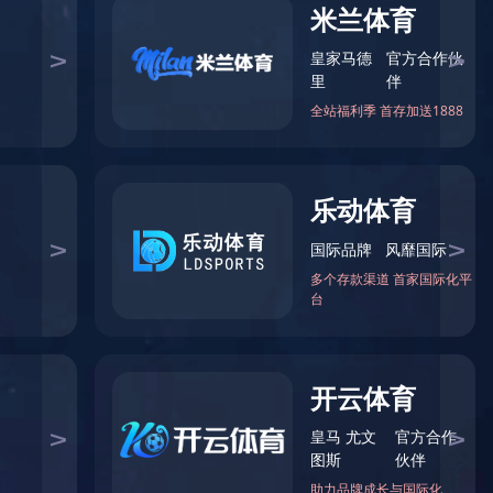
，冷库在这个开展过程中起到了至关重要的作用。
要的温度不一样，根本如今冷库厂家都能满意各级消费者的需