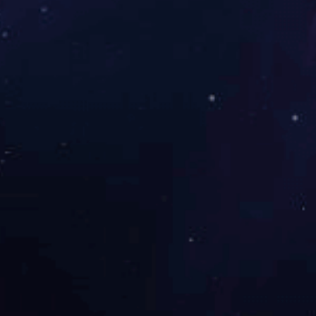
冷库新闻
皇冠线上体育官方平台资讯
冷库动态
新闻推荐
仓储物流冷库怎么建？4大要点帮采购者避坑
大型冷冻库怎么建？避开3大痛点，西安皇冠线上体育官
专业冷库建造多少钱
冷库设计与建造：打造环保节能的冷藏解决方案
建造大型冷库需要注意什么问题
联系我们
冷库皇冠线上体育官方平台
冷库工程
烘干机
冷库设计
冷库案例