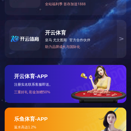
西安冷库建设厂家分享建造果蔬冷库有哪些好处
果蔬冷库顾名思义就是专业为保存水果蔬菜建造的专属
冷库，这样把水果和蔬菜长时间的放在果蔬冷库里面，
让我们的水果和蔬菜长时间储藏而不会坏掉
【了解详
情】
冷库建设中你需要考虑的15个问题
冷库安装进行安装时，最重要的是能够把我们最基本的
事情做好，并且能够设身处地的为我们的客户着想。那
么冷库进行安装究竟要做哪些呢？
【了解详情】
西安冷库厂家分享冷库建设场地的大小与费用
冷库建设场地厂房的大小是影响建一个小型冷库建设的
四大因素之一
【了解详情】